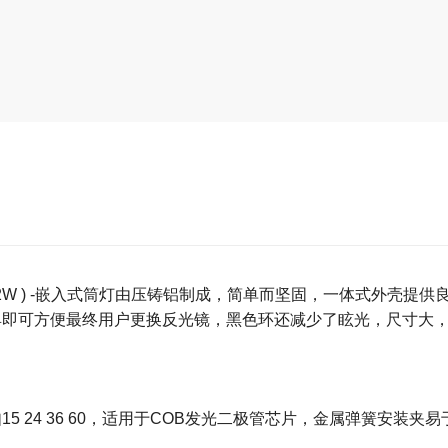
0E 42W ) -嵌入式筒灯由压铸铝制成，简单而坚固，一体式外
具即可方便最终用户更换反光镜，黑色环还减少了眩光，尺寸大
 24 36 60，适用于COB发光二极管芯片，金属弹簧安装夹