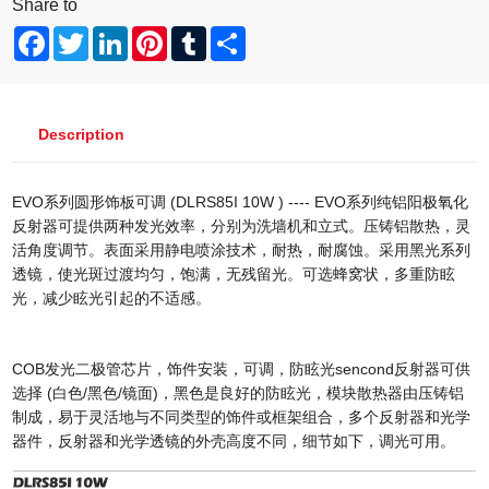
Share to
Facebook
Twitter
LinkedIn
Pinterest
Tumblr
Share
Description
EVO系列圆形饰板可调 (DLRS85I 10W ) ---- EVO系列纯铝阳极氧化
反射器可提供两种发光效率，分别为洗墙机和立式。压铸铝散热，灵
活角度调节。表面采用静电喷涂技术，耐热，耐腐蚀。采用黑光系列
透镜，使光斑过渡均匀，饱满，无残留光。可选蜂窝状，多重防眩
光，减少眩光引起的不适感。
COB发光二极管芯片，饰件安装，可调，防眩光sencond反射器可供
选择 (白色/黑色/镜面)，黑色是良好的防眩光，模块散热器由压铸铝
制成，易于灵活地与不同类型的饰件或框架组合，多个反射器和光学
器件，反射器和光学透镜的外壳高度不同，细节如下，调光可用。