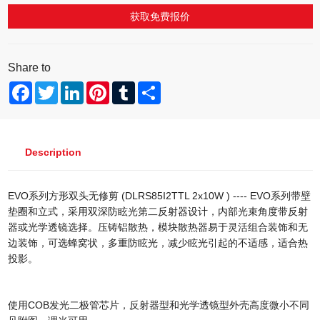
获取免费报价
Share to
Facebook
Twitter
LinkedIn
Pinterest
Tumblr
Share
Description
EVO系列方形双头无修剪 (DLRS85I2TTL 2x10W ) ---- EVO系列带壁
垫圈和立式，采用双深防眩光第二反射器设计，内部光束角度带反射
器或光学透镜选择。压铸铝散热，模块散热器易于灵活组合装饰和无
边装饰，可选蜂窝状，多重防眩光，减少眩光引起的不适感，适合热
投影。
使用COB发光二极管芯片，反射器型和光学透镜型外壳高度微小不同