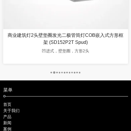
商业建筑灯2头壁垫圈发光二极管筒灯COB嵌入式方形框
架 (SD152P2T Spud)
凹进式，壁垫圈，方形2头
菜单
首页
关于我们
产品
新闻
案例